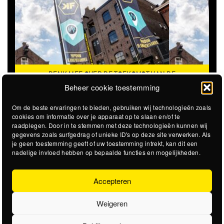
DENK MEE OVER DE TOEKOMST VAN DE
KROEPOEKFABRIEK
Beheer cookie toestemming
Om de beste ervaringen te bieden, gebruiken wij technologieën zoals
cookies om informatie over je apparaat op te slaan en/of te
raadplegen. Door in te stemmen met deze technologieën kunnen wij
gegevens zoals surfgedrag of unieke ID's op deze site verwerken. Als
je geen toestemming geeft of uw toestemming intrekt, kan dit een
nadelige invloed hebben op bepaalde functies en mogelijkheden.
Accepteren
Weigeren