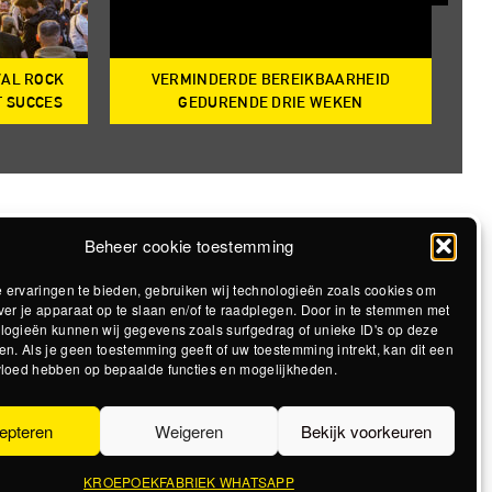
VAL ROCK
VERMINDERDE BEREIKBAARHEID
T
T SUCCES
GEDURENDE DRIE WEKEN
Beheer cookie toestemming
 ervaringen te bieden, gebruiken wij technologieën zoals cookies om
ver je apparaat op te slaan en/of te raadplegen. Door in te stemmen met
logieën kunnen wij gegevens zoals surfgedrag of unieke ID's op deze
en. Als je geen toestemming geeft of uw toestemming intrekt, kan dit een
vloed hebben op bepaalde functies en mogelijkheden.
epteren
Weigeren
Bekijk voorkeuren
KROEPOEKFABRIEK WHATSAPP