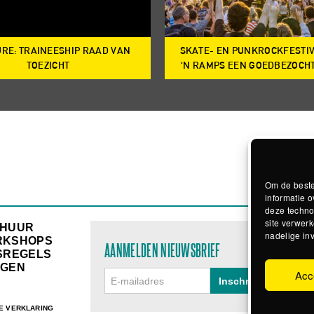
RE: TRAINEESHIP RAAD VAN
SKATE- EN PUNKROCKFESTI
TOEZICHT
‘N RAMPS EEN GOEDBEZOCH
Om de beste
informatie o
deze techno
site verwerk
RHUUR
nadelige in
RKSHOPS
AANMELDEN NIEUWSBRIEF
SREGELS
GEN
Acc
E VERKLARING