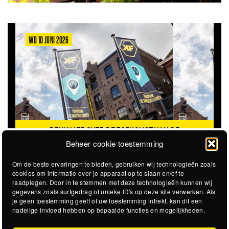
WO 10 JUNI 2026
DENK MEE OVER DE TOEKOMST VAN DE
KROEPOEKFABRIEK
Beheer cookie toestemming
Om de beste ervaringen te bieden, gebruiken wij technologieën zoals
cookies om informatie over je apparaat op te slaan en/of te
raadplegen. Door in te stemmen met deze technologieën kunnen wij
gegevens zoals surfgedrag of unieke ID's op deze site verwerken. Als
je geen toestemming geeft of uw toestemming intrekt, kan dit een
nadelige invloed hebben op bepaalde functies en mogelijkheden.