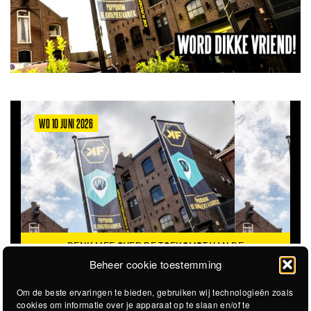
WO 10 JUNI 2026
DENK MEE OVER DE TOEKOMST VAN DE
KROEPOEKFABRIEK
Beheer cookie toestemming
Om de beste ervaringen te bieden, gebruiken wij technologieën zoals
cookies om informatie over je apparaat op te slaan en/of te