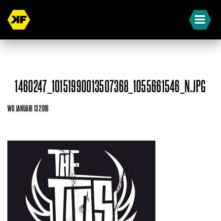
1460247_10151990013507368_1055661546_N.JPG
WO JANUARI 13 2016