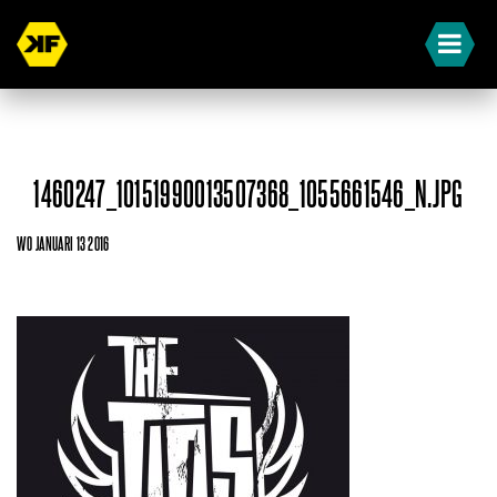
1460247_10151990013507368_1055661546_N.JPG
WO JANUARI 13 2016