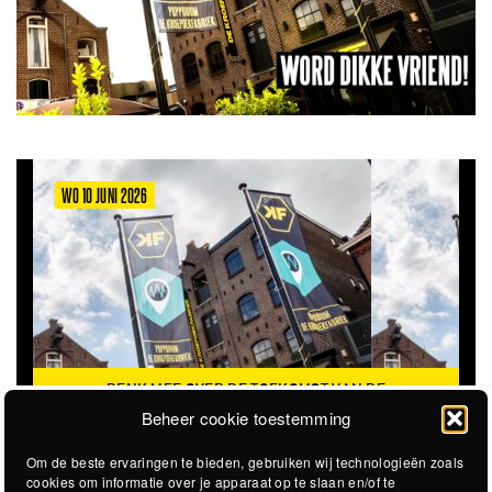
WO 10 JUNI 2026
DENK MEE OVER DE TOEKOMST VAN DE
KROEPOEKFABRIEK
Beheer cookie toestemming
Om de beste ervaringen te bieden, gebruiken wij technologieën zoals
cookies om informatie over je apparaat op te slaan en/of te