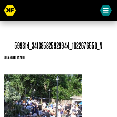
599314_341385825929944_1022676550_N
DO JANUARI 14 2016