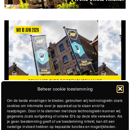
WO 10 JUNI 2026
DENK MEE OVER DE TOEKOMST VAN DE
KROEPOEKFABRIEK
Beheer cookie toestemming
Om de beste ervaringen te bieden, gebruiken wij technologieën zoals
cookies om informatie over je apparaat op te slaan en/of te
raadplegen. Door in te stemmen met deze technologieën kunnen wij
gegevens zoals surfgedrag of unieke ID's op deze site verwerken. Als
je geen toestemming geeft of uw toestemming intrekt, kan dit een
nadelige invloed hebben op bepaalde functies en mogelijkheden.