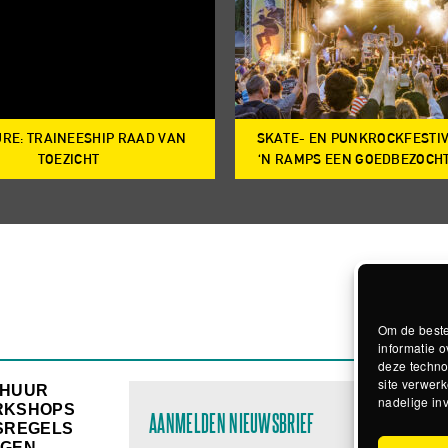
RE: TRAINEESHIP RAAD VAN
SKATE- EN PUNKROCKFESTI
TOEZICHT
‘N RAMPS EEN GOEDBEZOCH
Om de beste
informatie o
deze techno
site verwerk
RHUUR
nadelige in
RKSHOPS
AANMELDEN NIEUWSBRIEF
SREGELS
GEN