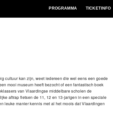
WAT VINDT DE STAD?
PROGRAMMA
TICKETINFO
pig cultuur kan zijn, weet iedereen die wel eens een goede
, een mooi museum heeft bezocht of een fantastisch boek
teklassers van Vlaardingse middelbare scholen de
ke aftrap fietsen de 11, 12 en 13-jarigen in een speciale
een leuke manier kennis met al het moois dat Vlaardingen