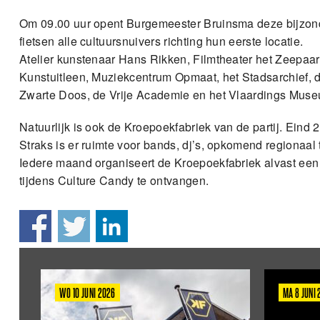
Om 09.00 uur opent Burgemeester Bruinsma deze bijzond
fietsen alle cultuursnuivers richting hun eerste locatie.
Atelier kunstenaar Hans Rikken, Filmtheater het Zeepaa
Kunstuitleen, Muziekcentrum Opmaat, het Stadsarchief, 
Zwarte Doos, de Vrije Academie en het Vlaardings Muse
Natuurlijk is ook de Kroepoekfabriek van de partij. Ein
Straks is er ruimte voor bands, dj’s, opkomend regionaal t
Iedere maand organiseert de Kroepoekfabriek alvast een
tijdens Culture Candy te ontvangen.
WO 10 JUNI 2026
MA 8 JUNI