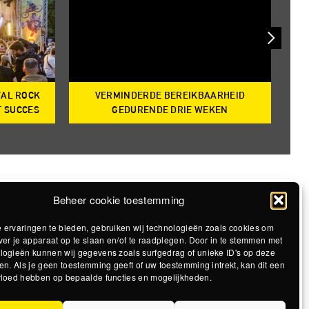
VAL ROCK
VERMINDERDE BEREIKBAARHEID
T
T SUCCES
GEDURENDE DRIE WEKEN
Beheer cookie toestemming
 ervaringen te bieden, gebruiken wij technologieën zoals cookies om
ver je apparaat op te slaan en/of te raadplegen. Door in te stemmen met
logieën kunnen wij gegevens zoals surfgedrag of unieke ID's op deze
en. Als je geen toestemming geeft of uw toestemming intrekt, kan dit een
vloed hebben op bepaalde functies en mogelijkheden.