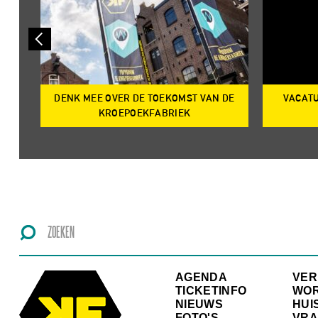
DENK MEE OVER DE TOEKOMST VAN DE
VACATU
IRE
KROEPOEKFABRIEK
AGENDA
VE
TICKETINFO
WO
NIEUWS
HUI
FOTO'S
VRA