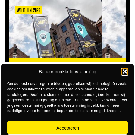
WO 10 JUNI 2026
DENK MEE OVER DE TOEKOMST VAN DE
KROEPOEKFABRIEK
Beheer cookie toestemming
Om de beste ervaringen te bieden, gebruiken wij technologieën zoals
cookies om informatie over je apparaat op te slaan en/of te
raadplegen. Door in te stemmen met deze technologieën kunnen wij
gegevens zoals surfgedrag of unieke ID's op deze site verwerken. Als
je geen toestemming geeft of uw toestemming intrekt, kan dit een
nadelige invloed hebben op bepaalde functies en mogelijkheden.
Accepteren