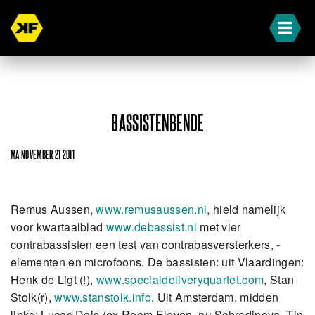
BASSISTENBENDE
MA NOVEMBER 21 2011
Remus Aussen,
www.remusaussen.nl
, hield namelijk
voor kwartaalblad
www.debassist.nl
met vier
contrabassisten een test van contrabasversterkers, -
elementen en microfoons. De bassisten: uit Vlaardingen:
Henk de Ligt (!),
www.specialdeliveryquartet.com
, Stan
Stolk(r),
www.stanstolk.info
. Uit Amsterdam, midden
links: Lucas Dols (ex Room Eleven, nu Schradinova, Tin