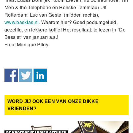
Men & the Telephone en Renske Taminiau) Uit
Rotterdam: Luc van Gestel (midden rechts),
www.basklas.nl
. Waarom hier? Goed podiumgeluid,
gezellig, en lekkere koffie! Het resultaat: te lezen in “De
Bassist” van januari a.s.!
Foto: Monique Pitoy
WORD JIJ OOK EEN VAN ONZE DIKKE
VRIENDEN?