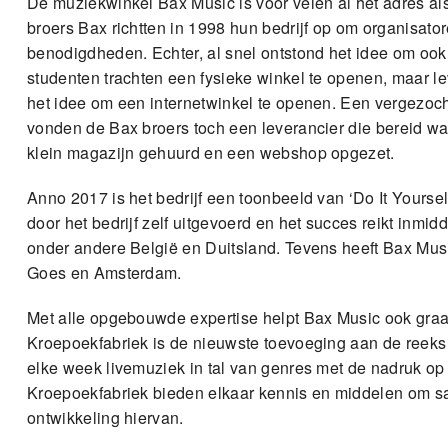
De muziekwinkel Bax Music is voor velen al hét adres a
broers Bax richtten in 1998 hun bedrijf op om organisato
benodigdheden. Echter, al snel ontstond het idee om ook
studenten trachten een fysieke winkel te openen, maar 
het idee om een internetwinkel te openen. Een vergezocht
vonden de Bax broers toch een leverancier die bereid was
klein magazijn gehuurd en een webshop opgezet.
Anno 2017 is het bedrijf een toonbeeld van ‘Do It Yourse
door het bedrijf zelf uitgevoerd en het succes reikt inmid
onder andere België en Duitsland. Tevens heeft Bax Musi
Goes en Amsterdam.
Met alle opgebouwde expertise helpt Bax Music ook graa
Kroepoekfabriek is de nieuwste toevoeging aan de reek
elke week livemuziek in tal van genres met de nadruk op
Kroepoekfabriek bieden elkaar kennis en middelen om sam
ontwikkeling hiervan.