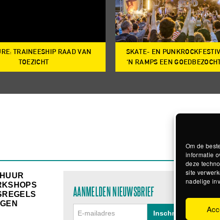
RE: TRAINEESHIP RAAD VAN
SKATE- EN PUNKROCKFESTI
TOEZICHT
‘N RAMPS EEN GOEDBEZOCH
Om de beste
informatie o
deze techno
site verwerk
RHUUR
nadelige in
RKSHOPS
AANMELDEN NIEUWSBRIEF
SREGELS
GEN
Acc