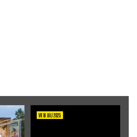
VR 18 JULI 2025
D