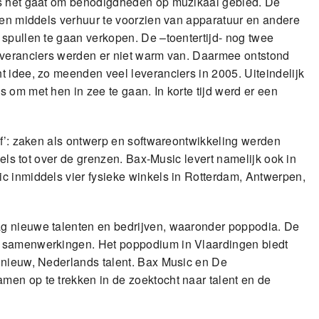
ls het gaat om benodigdheden op muzikaal gebied. De
ren middels verhuur te voorzien van apparatuur en andere
 spullen te gaan verkopen. De –toentertijd- nog twee
leveranciers werden er niet warm van. Daarmee ontstond
 idee, zo meenden veel leveranciers in 2005. Uiteindelijk
 om met hen in zee te gaan. In korte tijd werd er een
lf’: zaken als ontwerp en softwareontwikkeling werden
dels tot over de grenzen. Bax-Music levert namelijk ook in
c inmiddels vier fysieke winkels in Rotterdam, Antwerpen,
g nieuwe talenten en bedrijven, waaronder poppodia. De
s samenwerkingen. Het poppodium in Vlaardingen biedt
 nieuw, Nederlands talent. Bax Music en De
en op te trekken in de zoektocht naar talent en de