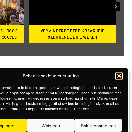
VAL ROCK
VERMINDERDE BEREIKBAARHEID
T
T SUCCES
GEDURENDE DRIE WEKEN
Beheer cookie toestemming
 ervaringen te bieden, gebruiken wij technologieën zoals cookies om
ver je apparaat op te slaan en/of te raadplegen. Door in te stemmen met
logieën kunnen wij gegevens zoals surfgedrag of unieke ID's op deze
en. Als je geen toestemming geeft of uw toestemming intrekt, kan dit een
vloed hebben op bepaalde functies en mogelijkheden.
epteren
Weigeren
Bekijk voorkeuren