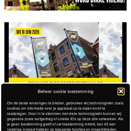
WO 10 JUNI 2026
DENK MEE OVER DE TOEKOMST VAN DE
KROEPOEKFABRIEK
Beheer cookie toestemming
Om de beste ervaringen te bieden, gebruiken wij technologieën zoals
cookies om informatie over je apparaat op te slaan en/of te
raadplegen. Door in te stemmen met deze technologieën kunnen wij
gegevens zoals surfgedrag of unieke ID's op deze site verwerken. Als
je geen toestemming geeft of uw toestemming intrekt, kan dit een
nadelige invloed hebben op bepaalde functies en mogelijkheden.