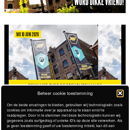
WO 10 JUNI 2026
DENK MEE OVER DE TOEKOMST VAN DE
KROEPOEKFABRIEK
Beheer cookie toestemming
Om de beste ervaringen te bieden, gebruiken wij technologieën zoals
cookies om informatie over je apparaat op te slaan en/of te
raadplegen. Door in te stemmen met deze technologieën kunnen wij
gegevens zoals surfgedrag of unieke ID's op deze site verwerken. Als
je geen toestemming geeft of uw toestemming intrekt, kan dit een