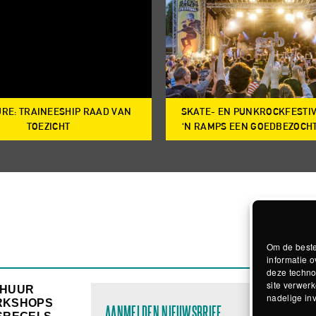
RE: TRAINEESHIP RAAD VAN
SKATE- EN PUNKROCKFESTI
TOEZICHT
‘N RAMPS EEN GOEDBEZOCH
Om de beste
informatie o
deze techno
site verwerk
RHUUR
nadelige in
RKSHOPS
AANMELDEN NIEUWSBRIEF