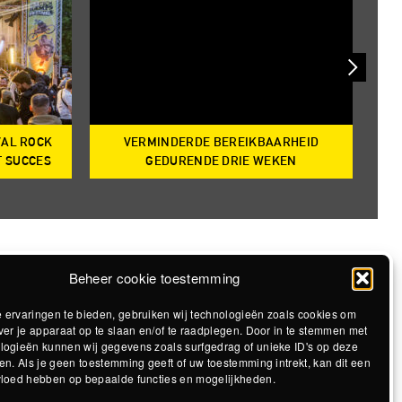
VAL ROCK
VERMINDERDE BEREIKBAARHEID
T
T SUCCES
GEDURENDE DRIE WEKEN
Beheer cookie toestemming
 ervaringen te bieden, gebruiken wij technologieën zoals cookies om
ver je apparaat op te slaan en/of te raadplegen. Door in te stemmen met
logieën kunnen wij gegevens zoals surfgedrag of unieke ID's op deze
en. Als je geen toestemming geeft of uw toestemming intrekt, kan dit een
vloed hebben op bepaalde functies en mogelijkheden.