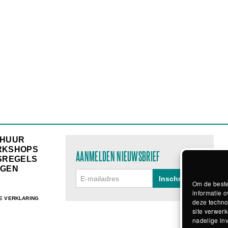
RHUUR
RKSHOPS
AANMELDEN NIEUWSBRIEF
SREGELS
GEN
Om de beste
informatie o
E VERKLARING
deze techno
site verwerk
nadelige in