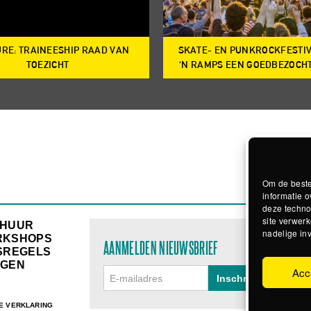
RE: TRAINEESHIP RAAD VAN
SKATE- EN PUNKROCKFESTI
TOEZICHT
‘N RAMPS EEN GOEDBEZOCH
Om de beste
informatie o
deze techno
site verwerk
RHUUR
nadelige in
RKSHOPS
AANMELDEN NIEUWSBRIEF
SREGELS
GEN
Acc
E VERKLARING