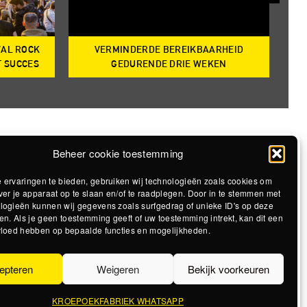
VAL ROCK
VERMINDERDE BEREIKBAARHEID
T
T SUCCES
GEDURENDE DRIE WEKEN
Beheer cookie toestemming
 ervaringen te bieden, gebruiken wij technologieën zoals cookies om
ver je apparaat op te slaan en/of te raadplegen. Door in te stemmen met
logieën kunnen wij gegevens zoals surfgedrag of unieke ID's op deze
en. Als je geen toestemming geeft of uw toestemming intrekt, kan dit een
vloed hebben op bepaalde functies en mogelijkheden.
epteren
Weigeren
Bekijk voorkeuren
KROEPOEKFABRIEK WHATSAPP