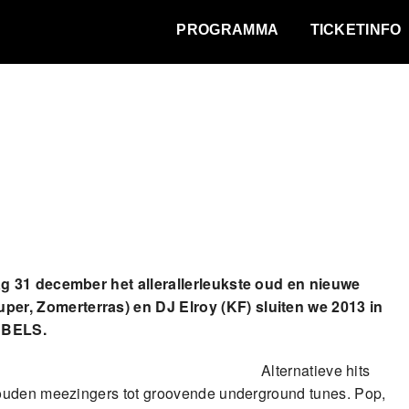
WAT VINDT DE STAD?
PROGRAMMA
TICKETINFO
ag 31 december het allerallerleukste oud en nieuwe
uper,
Zomerterras) en DJ Elroy (KF) sluiten we 2013 in
BBELS.
Alternatieve hits
gouden meezingers tot groovende underground tunes. Pop,