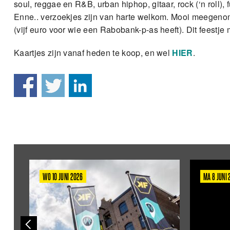
soul, reggae en R&B, urban hiphop, gitaar, rock (‘n roll), 
Enne.. verzoekjes zijn van harte welkom. Mooi meegenome
(vijf euro voor wie een Rabobank-p-as heeft). Dit feestje
Kaartjes zijn vanaf heden te koop, en wel
HIER
.
WO 10 JUNI 2026
MA 8 JUNI