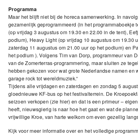
Programma
Maar het blijft niet bij de horeca samenwerking. In navolg
gezamenlijk geprogrammeerd (in het programmaboekje t
(op vrijdag 3 augustus om 19.30 en 22.00 in de tent), Ee
podium), Heavy Light (op vrijdag 10 augustus om 19.30 u
zaterdag 11 augustus om 21.00 uur op het podium) en P
het podium ). Volgens Tim van Dorp, programmeur van D
van de Zomerterras-programmering, maar sluiten ze tege
hebben gekozen voor wat grote Nederlandse namen en wat
garage rock tot wereldmuziek.”
Tijdens alle vrijdagen en zaterdagen en zondag 5 augustu
gloednieuwe KF-bus op het festivalterrein. De Kroepoekfa
seizoen verkopen (zie hier) en dat is een primeur – eige
heeft, nieuwsgierig is naar hoe het gaat en wat de planne
vrijwillige Kroe, van harte welkom om even gezellig lang
Kijk voor meer informatie over en het volledige program