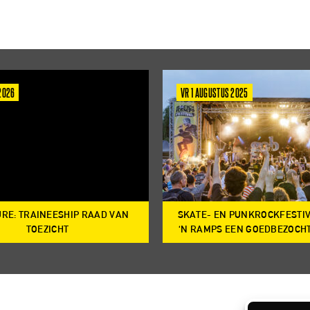
 2026
VR 1 AUGUSTUS 2025
RE: TRAINEESHIP RAAD VAN
SKATE- EN PUNKROCKFESTI
TOEZICHT
‘N RAMPS EEN GOEDBEZOCH