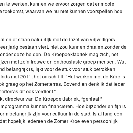
en te werken, kunnen we ervoor zorgen dat er mooie
de toekomst, waarvan we nu niet kunnen voorspellen hoe
n of staan natuurlijk met de inzet van vrijwilligers.
enjarig bestaan viert, niet zou kunnen draaien zonder de
 zonder deze helden. De Kroepoekfabriek mag zich, net
prijzen met zo’n trouwe en enthousiaste groep mensen. Wat
 belangrijk is, lijkt voor de stuk voor stuk betrokken
sinds mei 2011, het omschrijft: “Het werken met de Kroe is
ook graag op het Zomerterras. Bovendien denk ik dat ieder
merterras dit ook verdient.”
 directeur van De Kroepoekfabriek, “geniaal.”
diumprogramma kunnen financieren. Hoe bijzonder en fijn is
enorm belangrijk zijn voor cultuur in de stad, is al lang een
 dat hopelijk iedereen de Zomer Kroe even persoonlijk