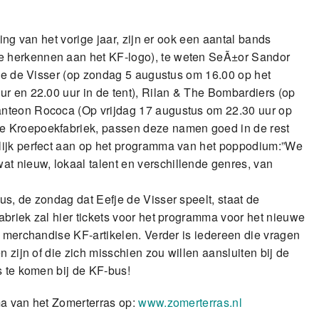
ing van het vorige jaar, zijn er ook een aantal bands
e herkennen aan het KF-logo), te weten SeÃ±or Sandor
fje de Visser (op zondag 5 augustus om 16.00 op het
ur en 22.00 uur in de tent), Rilan & The Bombardiers (op
anteon Rococa (Op vrijdag 17 augustus om 22.30 uur op
e Kroepoekfabriek, passen deze namen goed in de rest
lijk perfect aan op het programma van het poppodium:”We
 nieuw, lokaal talent en verschillende genres, van
s, de zondag dat Eefje de Visser speelt, staat de
briek zal hier tickets voor het programma voor het nieuwe
n merchandise KF-artikelen. Verder is iedereen die vragen
n zijn of die zich misschien zou willen aansluiten bij de
s te komen bij de KF-bus!
ma van het Zomerterras op:
www.zomerterras.nl