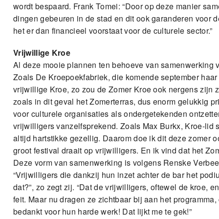
wordt bespaard. Frank Tomei: “Door op deze manier sam
dingen gebeuren in de stad en dit ook garanderen voor 
het er dan financieel voorstaat voor de culturele sector.”
Vrijwillige Kroe
Al deze mooie plannen ten behoeve van samenwerking valle
Zoals De Kroepoekfabriek, die komende september haar e
vrijwillige Kroe, zo zou de Zomer Kroe ook nergens zijn
zoals in dit geval het Zomerterras, dus enorm gelukkig 
voor culturele organisaties als ondergetekenden ontzettend
vrijwilligers vanzelfsprekend. Zoals Max Burkx, Kroe-lid 
altijd hartstikke gezellig. Daarom doe ik dit deze zomer 
groot festival draait op vrijwilligers. En ik vind dat het Zo
Deze vorm van samenwerking is volgens Renske Verbeek,
“Vrijwilligers die dankzij hun inzet achter de bar het po
dat?”, zo zegt zij. “Dat de vrijwilligers, oftewel de kroe, 
feit. Maar nu dragen ze zichtbaar bij aan het programma,
bedankt voor hun harde werk! Dat lijkt me te gek!”