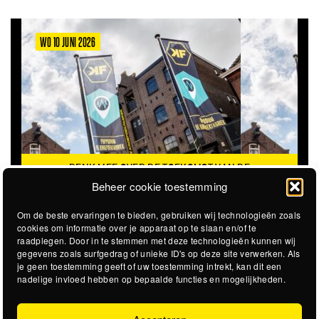
WO 10 JUNI 2026
DENK MEE OVER DE TOEKOMST VAN DE
KROEPOEKFABRIEK
Beheer cookie toestemming
Om de beste ervaringen te bieden, gebruiken wij technologieën zoals
cookies om informatie over je apparaat op te slaan en/of te
raadplegen. Door in te stemmen met deze technologieën kunnen wij
gegevens zoals surfgedrag of unieke ID's op deze site verwerken. Als
je geen toestemming geeft of uw toestemming intrekt, kan dit een
nadelige invloed hebben op bepaalde functies en mogelijkheden.