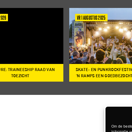
 2026
VR 1 AUGUSTUS 2025
RE: TRAINEESHIP RAAD VAN
SKATE- EN PUNKROCKFESTI
TOEZICHT
‘N RAMPS EEN GOEDBEZOCH
Om de beste
informatie o