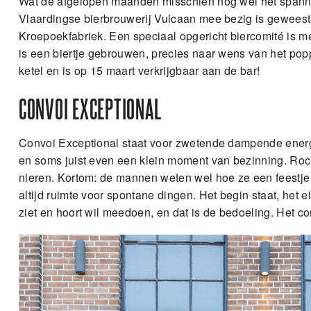
Wat de afgelopen maanden misschien nog wel het spann
Vlaardingse bierbrouwerij Vulcaan mee bezig is geweest:
Kroepoekfabriek. Een speciaal opgericht biercomité is 
is een biertje gebrouwen, precies naar wens van het pop
ketel en is op 15 maart verkrijgbaar aan de bar!
CONVOI EXCEPTIONAL
Convoi Exceptional staat voor zwetende dampende energ
en soms juist even een klein moment van bezinning. Rock 
nieren. Kortom: de mannen weten wel hoe ze een feestje m
altijd ruimte voor spontane dingen. Het begin staat, het e
ziet en hoort wil meedoen, en dat is de bedoeling. Het co