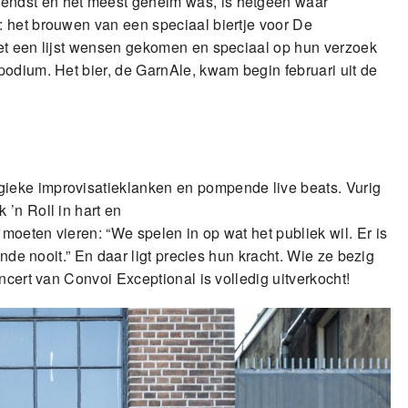
endst en het meest geheim was, is hetgeen waar
 het brouwen van een speciaal biertje voor De
met een lijst wensen gekomen en speciaal op hun verzoek
podium. Het bier, de GarnAle, kwam begin februari uit de
ieke improvisatieklanken en pompende live beats. Vurig
’n Roll in hart en
oeten vieren: “We spelen in op wat het publiek wil. Er is
inde nooit.” En daar ligt precies hun kracht. Wie ze bezig
ncert van Convoi Exceptional is volledig uitverkocht!