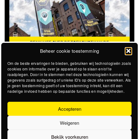
DENK MEE OVER DE TOEKOMST VAN DE
KROEPOEKFABRIEK
Beheer cookie toestemming
Om de beste ervaringen te bieden, gebruiken wij technologieën zoals
cookies om informatie over je apparaat op te slaan en/of te
raadplegen. Door in te stemmen met deze technologieën kunnen wij
gegevens zoals surfgedrag of unieke ID's op deze site verwerken. Als
je geen toestemming geeft of uw toestemming intrekt, kan dit een
nadelige invloed hebben op bepaalde functies en mogelijkheden.
Accepteren
Weigeren
Bekijk voorkeuren