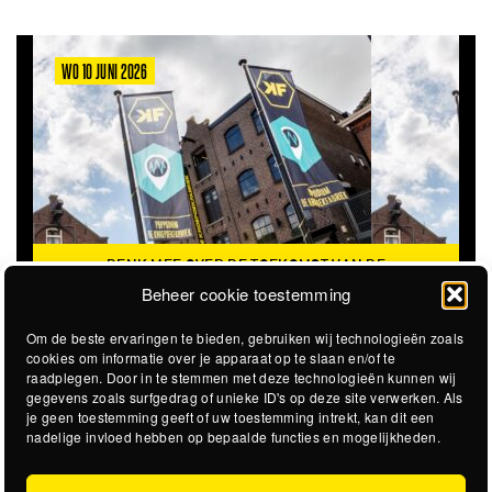
WO 10 JUNI 2026
DENK MEE OVER DE TOEKOMST VAN DE
KROEPOEKFABRIEK
Beheer cookie toestemming
Om de beste ervaringen te bieden, gebruiken wij technologieën zoals
cookies om informatie over je apparaat op te slaan en/of te
raadplegen. Door in te stemmen met deze technologieën kunnen wij
gegevens zoals surfgedrag of unieke ID's op deze site verwerken. Als
je geen toestemming geeft of uw toestemming intrekt, kan dit een
nadelige invloed hebben op bepaalde functies en mogelijkheden.