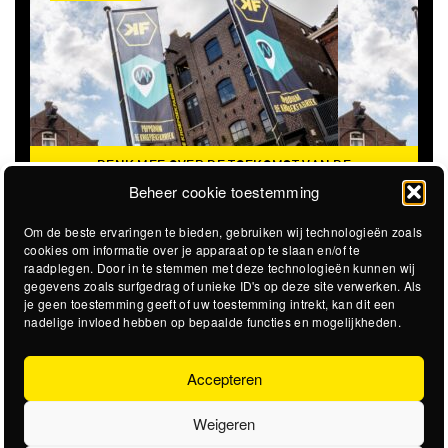
DENK MEE OVER DE TOEKOMST VAN DE
KROEPOEKFABRIEK
Beheer cookie toestemming
Om de beste ervaringen te bieden, gebruiken wij technologieën zoals
cookies om informatie over je apparaat op te slaan en/of te
raadplegen. Door in te stemmen met deze technologieën kunnen wij
gegevens zoals surfgedrag of unieke ID's op deze site verwerken. Als
je geen toestemming geeft of uw toestemming intrekt, kan dit een
nadelige invloed hebben op bepaalde functies en mogelijkheden.
Accepteren
Weigeren