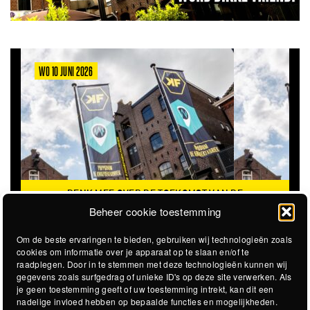
WO 10 JUNI 2026
DENK MEE OVER DE TOEKOMST VAN DE
KROEPOEKFABRIEK
Beheer cookie toestemming
Om de beste ervaringen te bieden, gebruiken wij technologieën zoals
cookies om informatie over je apparaat op te slaan en/of te
raadplegen. Door in te stemmen met deze technologieën kunnen wij
gegevens zoals surfgedrag of unieke ID's op deze site verwerken. Als
je geen toestemming geeft of uw toestemming intrekt, kan dit een
nadelige invloed hebben op bepaalde functies en mogelijkheden.