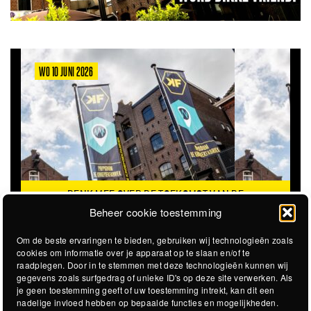
WO 10 JUNI 2026
DENK MEE OVER DE TOEKOMST VAN DE
KROEPOEKFABRIEK
Beheer cookie toestemming
Om de beste ervaringen te bieden, gebruiken wij technologieën zoals
cookies om informatie over je apparaat op te slaan en/of te
raadplegen. Door in te stemmen met deze technologieën kunnen wij
gegevens zoals surfgedrag of unieke ID's op deze site verwerken. Als
je geen toestemming geeft of uw toestemming intrekt, kan dit een
nadelige invloed hebben op bepaalde functies en mogelijkheden.