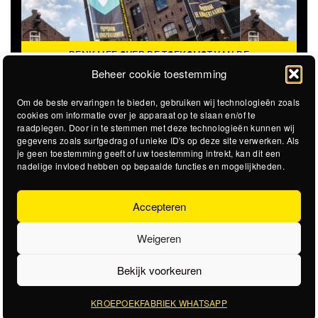
DENK MEE OVER DE TOEKOMST VAN DE
KROEPOEKFABRIEK
Beheer cookie toestemming
Om de beste ervaringen te bieden, gebruiken wij technologieën zoals
cookies om informatie over je apparaat op te slaan en/of te
raadplegen. Door in te stemmen met deze technologieën kunnen wij
gegevens zoals surfgedrag of unieke ID's op deze site verwerken. Als
je geen toestemming geeft of uw toestemming intrekt, kan dit een
nadelige invloed hebben op bepaalde functies en mogelijkheden.
Accepteren
Weigeren
Bekijk voorkeuren
KROEPOEKFABRIEK WHATSAPP