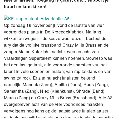
buurt en kom kijken!
Op zondag 16 november jl. vond de laatste van vier
voorrondes plaats in De Kroepoekfabriek. Na lang
wikken en wegen – de keuze was reuze – besloot de
jury dat de vrolijke brassband Crazy Mills Brass en de
zanger Marco Kok zich finalist zeven en acht van
Vlaardingen Supertalent kunnen noemen. Sowieso was
het een lastige taak, alle voorrondes barstten van het
talent in vele soorten en maten; van rap tot dans en van
swing tot rock. Er zijn nu acht finalisten bekend,
namelijk: Manouk (Zang), Amilia (Dans), Roos (Zang),
Samantha (Zang), Niec (Kleinkunst), Shrude (Band),
Marco (Zang) en Crazy Mills Brass (Brassband). Alle 32
overgebleven acts van de vier voorrondes maakten
vervolgens nog kans op de laatste twee finaleplaatsen,
middels een wild card via een stemronde via de website