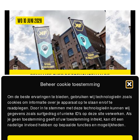
WO 10 JUNI 2026
DENK MEE OVER DE TOEKOMST VAN DE
KROEPOEKFABRIEK
Beheer cookie toestemming
Om de beste ervaringen te bieden, gebruiken wij technologieën zoals
cookies om informatie over je apparaat op te slaan en/of te
raadplegen. Door in te stemmen met deze technologieën kunnen wij
gegevens zoals surfgedrag of unieke ID's op deze site verwerken. Als
je geen toestemming geeft of uw toestemming intrekt, kan dit een
nadelige invloed hebben op bepaalde functies en mogelijkheden.