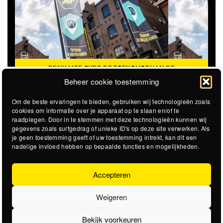
DENK MEE OVER DE TOEKOMST VAN DE
KROEPOEKFABRIEK
Beheer cookie toestemming
Om de beste ervaringen te bieden, gebruiken wij technologieën zoals
cookies om informatie over je apparaat op te slaan en/of te
raadplegen. Door in te stemmen met deze technologieën kunnen wij
gegevens zoals surfgedrag of unieke ID's op deze site verwerken. Als
je geen toestemming geeft of uw toestemming intrekt, kan dit een
nadelige invloed hebben op bepaalde functies en mogelijkheden.
Accepteren
Weigeren
Bekijk voorkeuren