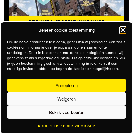
DENK MEE OVER DE TOEKOMST VAN DE
KROEPOEKFABRIEK
Beheer cookie toestemming
Om de beste ervaringen te bieden, gebruiken wij technologieën zoals
cookies om informatie over je apparaat op te slaan en/of te
raadplegen. Door in te stemmen met deze technologieën kunnen wij
gegevens zoals surfgedrag of unieke ID's op deze site verwerken. Als
je geen toestemming geeft of uw toestemming intrekt, kan dit een
nadelige invloed hebben op bepaalde functies en mogelijkheden.
Accepteren
Weigeren
Bekijk voorkeuren
KROEPOEKFABRIEK WHATSAPP