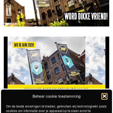
WO 10 JUNI 2026
DENK MEE OVER DE TOEKOMST VAN DE
KROEPOEKFABRIEK
Beheer cookie toestemming
Om de beste ervaringen te bieden, gebruiken wij technologieën zoals
cookies om informatie over je apparaat op te slaan en/of te