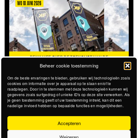
WO 10 JUNI 2026
DENK MEE OVER DE TOEKOMST VAN DE
KROEPOEKFABRIEK
Beheer cookie toestemming
Om de beste ervaringen te bieden, gebruiken wij technologieën zoals
cookies om informatie over je apparaat op te slaan en/of te
raadplegen. Door in te stemmen met deze technologieën kunnen wij
gegevens zoals surfgedrag of unieke ID's op deze site verwerken. Als
je geen toestemming geeft of uw toestemming intrekt, kan dit een
nadelige invloed hebben op bepaalde functies en mogelijkheden.
Accepteren
Weigeren