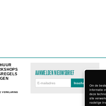
RHUUR
RKSHOPS
AANMELDEN NIEUWSBRIEF
SREGELS
GEN
Om de beste
informatie o
E VERKLARING
deze techno
site verwerk
nadelige in