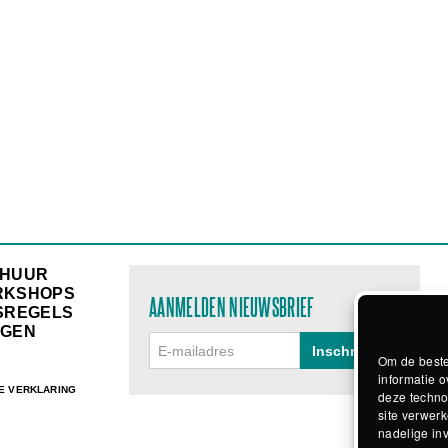
RHUUR
RKSHOPS
AANMELDEN NIEUWSBRIEF
SREGELS
GEN
Om de beste
informatie o
E VERKLARING
deze techno
site verwerk
nadelige in