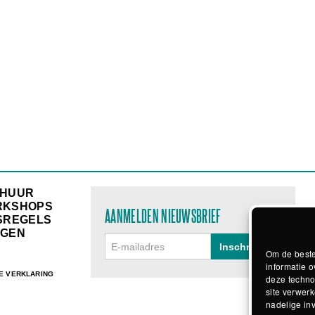
RHUUR
RKSHOPS
AANMELDEN NIEUWSBRIEF
SREGELS
GEN
Om de beste
informatie o
E VERKLARING
deze techno
site verwerk
nadelige in