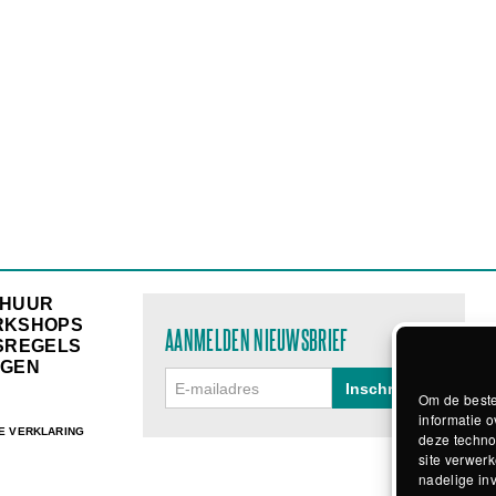
RHUUR
RKSHOPS
AANMELDEN NIEUWSBRIEF
SREGELS
GEN
Om de beste
informatie o
E VERKLARING
deze techno
site verwerk
nadelige in