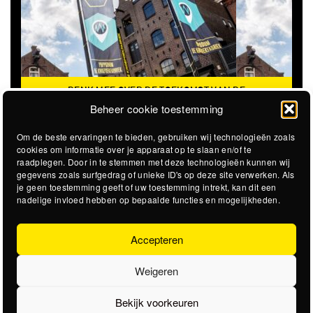
DENK MEE OVER DE TOEKOMST VAN DE
KROEPOEKFABRIEK
Beheer cookie toestemming
Om de beste ervaringen te bieden, gebruiken wij technologieën zoals
cookies om informatie over je apparaat op te slaan en/of te
raadplegen. Door in te stemmen met deze technologieën kunnen wij
gegevens zoals surfgedrag of unieke ID's op deze site verwerken. Als
je geen toestemming geeft of uw toestemming intrekt, kan dit een
nadelige invloed hebben op bepaalde functies en mogelijkheden.
Accepteren
Weigeren
Bekijk voorkeuren