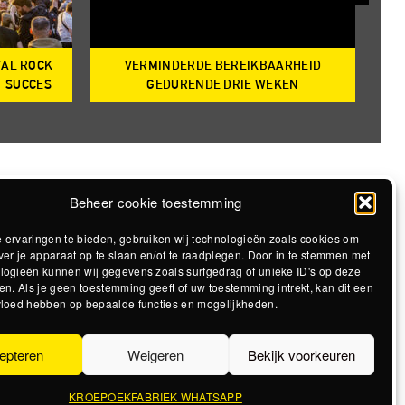
VAL ROCK
VERMINDERDE BEREIKBAARHEID
T
T SUCCES
GEDURENDE DRIE WEKEN
Beheer cookie toestemming
 ervaringen te bieden, gebruiken wij technologieën zoals cookies om
ver je apparaat op te slaan en/of te raadplegen. Door in te stemmen met
logieën kunnen wij gegevens zoals surfgedrag of unieke ID's op deze
en. Als je geen toestemming geeft of uw toestemming intrekt, kan dit een
vloed hebben op bepaalde functies en mogelijkheden.
epteren
Weigeren
Bekijk voorkeuren
KROEPOEKFABRIEK WHATSAPP