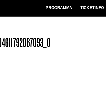
WAT VINDT DE STAD?
PROGRAMMA
TICKETINFO
04611792067093_O