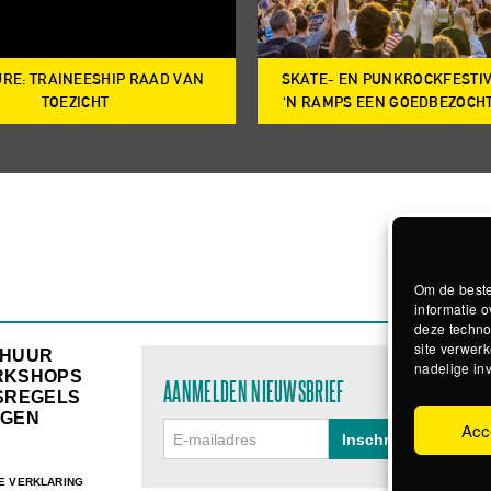
RE: TRAINEESHIP RAAD VAN
SKATE- EN PUNKROCKFESTI
TOEZICHT
‘N RAMPS EEN GOEDBEZOCH
Om de beste
informatie o
deze techno
site verwerk
RHUUR
nadelige in
RKSHOPS
AANMELDEN NIEUWSBRIEF
SREGELS
GEN
Acc
E VERKLARING