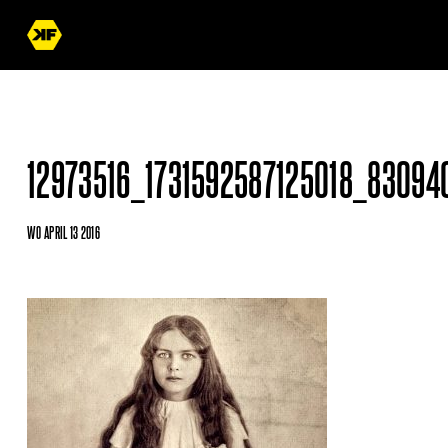
12973516_1731592587125018_83094
WO APRIL 13 2016