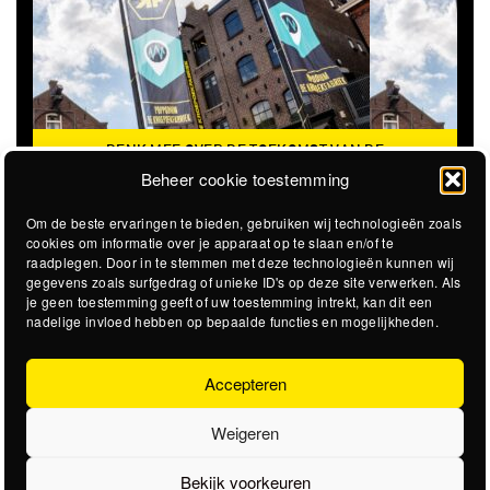
DENK MEE OVER DE TOEKOMST VAN DE
KROEPOEKFABRIEK
Beheer cookie toestemming
Om de beste ervaringen te bieden, gebruiken wij technologieën zoals
cookies om informatie over je apparaat op te slaan en/of te
raadplegen. Door in te stemmen met deze technologieën kunnen wij
gegevens zoals surfgedrag of unieke ID's op deze site verwerken. Als
je geen toestemming geeft of uw toestemming intrekt, kan dit een
nadelige invloed hebben op bepaalde functies en mogelijkheden.
Accepteren
Weigeren
Bekijk voorkeuren