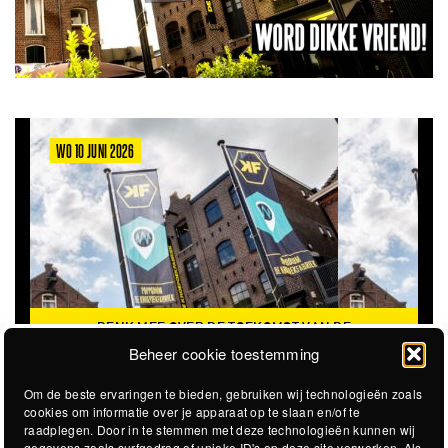
WO 10 JUNI 2026
DENK MEE OVER DE TOEKOMST VAN DE
KROEPOEKFABRIEK
Beheer cookie toestemming
Om de beste ervaringen te bieden, gebruiken wij technologieën zoals
cookies om informatie over je apparaat op te slaan en/of te
raadplegen. Door in te stemmen met deze technologieën kunnen wij
gegevens zoals surfgedrag of unieke ID's op deze site verwerken. Als