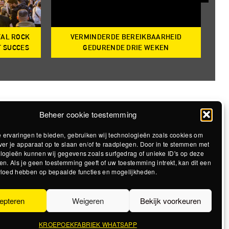
VAL ROCK
VERMINDERDE BEREIKBAARHEID
T
T SUCCES
GEDURENDE DRIE WEKEN
Beheer cookie toestemming
 ervaringen te bieden, gebruiken wij technologieën zoals cookies om
ver je apparaat op te slaan en/of te raadplegen. Door in te stemmen met
logieën kunnen wij gegevens zoals surfgedrag of unieke ID's op deze
en. Als je geen toestemming geeft of uw toestemming intrekt, kan dit een
vloed hebben op bepaalde functies en mogelijkheden.
epteren
Weigeren
Bekijk voorkeuren
KROEPOEKFABRIEK WHATSAPP