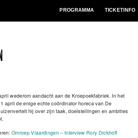
WAT VINDT DE STAD?
PROGRAMMA
TICKETINFO
N
pril wederom aandacht aan de Kroepoekfabriek. In het
 1 april de enige echte coördinator horeca van De
envertelt hij over zijn taak, doelstellingen en ambities
t.
teren:
Omroep Vlaardingen – Interview Rory Dickhoff