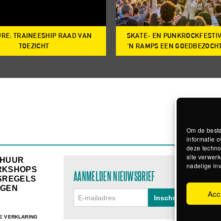
RE: TRAINEESHIP RAAD VAN
SKATE- EN PUNKROCKFESTI
TOEZICHT
‘N RAMPS EEN GOEDBEZOCH
Om de beste
informatie o
deze techno
site verwerk
RHUUR
nadelige in
RKSHOPS
AANMELDEN NIEUWSBRIEF
SREGELS
GEN
Acc
E VERKLARING