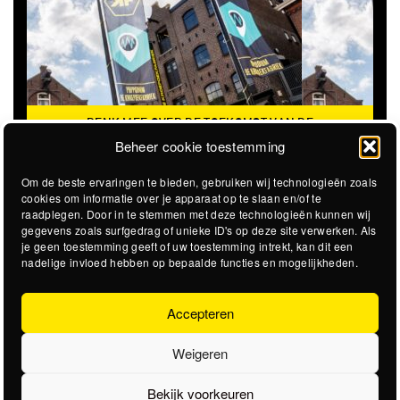
DENK MEE OVER DE TOEKOMST VAN DE
KROEPOEKFABRIEK
Beheer cookie toestemming
Om de beste ervaringen te bieden, gebruiken wij technologieën zoals
cookies om informatie over je apparaat op te slaan en/of te
raadplegen. Door in te stemmen met deze technologieën kunnen wij
gegevens zoals surfgedrag of unieke ID's op deze site verwerken. Als
je geen toestemming geeft of uw toestemming intrekt, kan dit een
nadelige invloed hebben op bepaalde functies en mogelijkheden.
Accepteren
Weigeren
Bekijk voorkeuren