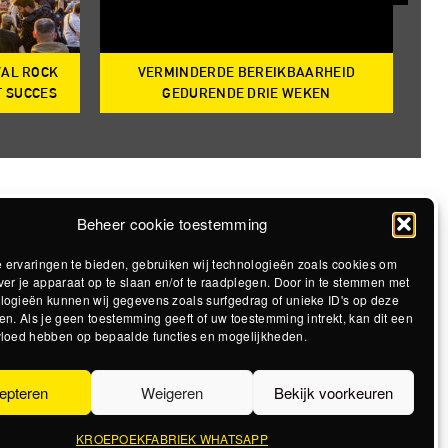
VAL ROCK
VERMINDERDE BEREIKBAARHEID
T
T SUCCES
GEDURENDE DRIE WEKEN
Beheer cookie toestemming
 ervaringen te bieden, gebruiken wij technologieën zoals cookies om
ver je apparaat op te slaan en/of te raadplegen. Door in te stemmen met
logieën kunnen wij gegevens zoals surfgedrag of unieke ID's op deze
en. Als je geen toestemming geeft of uw toestemming intrekt, kan dit een
vloed hebben op bepaalde functies en mogelijkheden.
epteren
Weigeren
Bekijk voorkeuren
KROEPOEKFABRIEK WHATSAPP