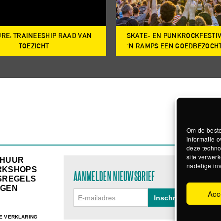
RE: TRAINEESHIP RAAD VAN
SKATE- EN PUNKROCKFESTI
TOEZICHT
‘N RAMPS EEN GOEDBEZOCH
Om de beste
informatie o
deze techno
site verwerk
RHUUR
nadelige in
RKSHOPS
AANMELDEN NIEUWSBRIEF
SREGELS
GEN
Acc
E VERKLARING