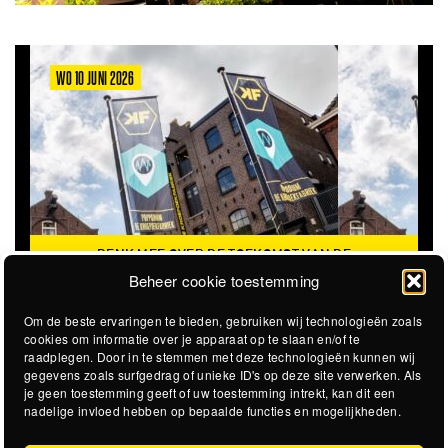
WO 10 JUNI 2026
DENK MEE OVER DE TOEKOMST VAN DE
KROEPOEKFABRIEK
Beheer cookie toestemming
Om de beste ervaringen te bieden, gebruiken wij technologieën zoals
cookies om informatie over je apparaat op te slaan en/of te
raadplegen. Door in te stemmen met deze technologieën kunnen wij
gegevens zoals surfgedrag of unieke ID's op deze site verwerken. Als
je geen toestemming geeft of uw toestemming intrekt, kan dit een
nadelige invloed hebben op bepaalde functies en mogelijkheden.