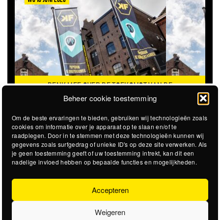
DENK MEE OVER DE TOEKOMST VAN DE
KROEPOEKFABRIEK
Beheer cookie toestemming
Om de beste ervaringen te bieden, gebruiken wij technologieën zoals
cookies om informatie over je apparaat op te slaan en/of te
raadplegen. Door in te stemmen met deze technologieën kunnen wij
gegevens zoals surfgedrag of unieke ID's op deze site verwerken. Als
je geen toestemming geeft of uw toestemming intrekt, kan dit een
nadelige invloed hebben op bepaalde functies en mogelijkheden.
Accepteren
Weigeren