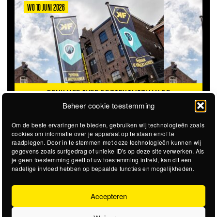
WO 10 JUNI 2026
DENK MEE OVER DE TOEKOMST VAN DE
KROEPOEKFABRIEK
Beheer cookie toestemming
Om de beste ervaringen te bieden, gebruiken wij technologieën zoals
cookies om informatie over je apparaat op te slaan en/of te
raadplegen. Door in te stemmen met deze technologieën kunnen wij
gegevens zoals surfgedrag of unieke ID's op deze site verwerken. Als
je geen toestemming geeft of uw toestemming intrekt, kan dit een
nadelige invloed hebben op bepaalde functies en mogelijkheden.
Accepteren