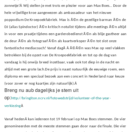
zonnetje!
Â Wij stellen je met trots en plezier voor aan Max Boes… Door de
hele vrijwillige kroe aangewezen als ambassadeur van het nieuwe
poppodium De Kroepoekfabriek. Max is Ã©n de gezellige barman Ã©n de
DJ (alias Spindoctor) Ã©n kritisch notulist tijdens alle meetings Ã©n altijd
in voor een praatje tijdens een garderobedienst Ã©n als blije gastheer aan
de deur Ã©n als fotograaf Ã©n als kaartverkoper Ã©n tot slot onze
fantastische mediacoach! Vanaf dagÂ Â Ã©Ã©n was Max op veel vlakken
betrokken bij de opzet van De Kroepoekfabriek en tot op de dag van
vandaag is hij onwijs breed inzetbaar, vaak ook tot diep in de nacht en
altijd met een grote lach.
De prijs is naast natuurlijk de eeuwige roem, een
diploma en een speciaal bezoek aan een concert in Nederland naar keuze
(voor zover er nog kaartjes zijn natuurlijk).Â
Breng nu aub dagelijks je stem uit
op:
http://bringiton.ncrv.nl/fotowedstrijd/volunteer-of-the-year-
verkiezing
Â
Vanaf hedenÂ kan iedereen tot 19 februari op Max Boes stemmen. De vier
genomineerden met de meeste stemmen gaan door naar de finale. Die vier