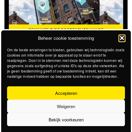
DENK MEE OVER DE TOEKOMST VAN DE
KROEPOEKFABRIEK
Beheer cookie toestemming
Om de beste ervaringen te bieden, gebruiken wij technologieën zoals
cookies om informatie over je apparaat op te slaan en/of te
raadplegen. Door in te stemmen met deze technologieën kunnen wij
gegevens zoals surfgedrag of unieke ID's op deze site verwerken. Als
je geen toestemming geeft of uw toestemming intrekt, kan dit een
nadelige invloed hebben op bepaalde functies en mogelijkheden.
Accepteren
Weigeren
Bekijk voorkeuren