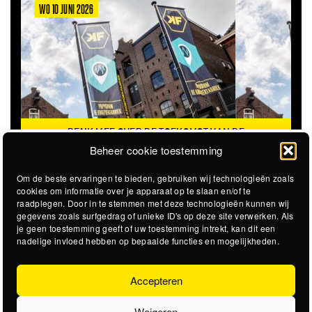
WO 10 JUNI 2026
DENK MEE OVER DE TOEKOMST VAN DE
KROEPOEKFABRIEK
Beheer cookie toestemming
Om de beste ervaringen te bieden, gebruiken wij technologieën zoals
cookies om informatie over je apparaat op te slaan en/of te
raadplegen. Door in te stemmen met deze technologieën kunnen wij
gegevens zoals surfgedrag of unieke ID's op deze site verwerken. Als
je geen toestemming geeft of uw toestemming intrekt, kan dit een
nadelige invloed hebben op bepaalde functies en mogelijkheden.
Accepteren
Weigeren