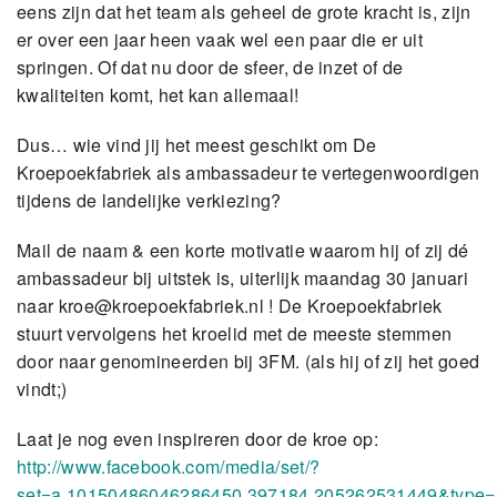
eens zijn dat het team als geheel de grote kracht is, zijn
er over een jaar heen vaak wel een paar die er uit
springen. Of dat nu door de sfeer, de inzet of de
kwaliteiten komt, het kan allemaal!
Dus… wie vind jij het meest geschikt om De
Kroepoekfabriek als ambassadeur te vertegenwoordigen
tijdens de landelijke verkiezing?
Mail de naam & een korte motivatie waarom hij of zij dé
ambassadeur bij uitstek is, uiterlijk maandag 30 januari
naar
kroe@kroepoekfabriek.nl
! De Kroepoekfabriek
stuurt vervolgens het kroelid met de meeste stemmen
door naar genomineerden bij 3FM. (als hij of zij het goed
vindt;)
Laat je nog even inspireren door de kroe op:
http://www.facebook.com/media/set/?
set=a.10150486046286450.397184.205262531449&type=