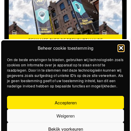
DENK MEE OVER DE TOEKOMST VAN DE
KROEPOEKFABRIEK
Beheer cookie toestemming
Om de beste ervaringen te bieden, gebruiken wij technologieën zoals
cookies om informatie over je apparaat op te slaan en/of te
raadplegen. Door in te stemmen met deze technologieën kunnen wij
gegevens zoals surfgedrag of unieke ID's op deze site verwerken. Als
je geen toestemming geeft of uw toestemming intrekt, kan dit een
nadelige invloed hebben op bepaalde functies en mogelijkheden.
Accepteren
Weigeren
Bekijk voorkeuren