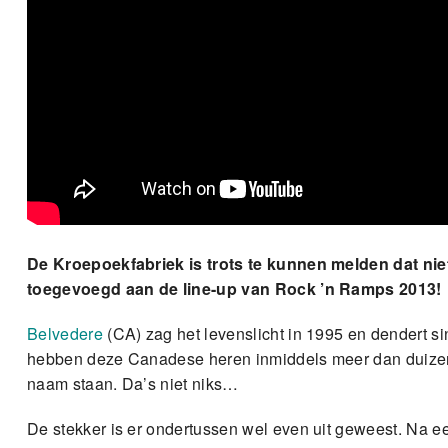
De Kroepoekfabriek is trots te kunnen melden dat ni
toegevoegd aan de line-up van Rock ’n Ramps 2013!
Belvedere
(CA) zag het levenslicht in 1995 en dendert s
hebben deze Canadese heren inmiddels meer dan duizend
naam staan. Da’s niet niks…
De stekker is er ondertussen wel even uit geweest. Na e