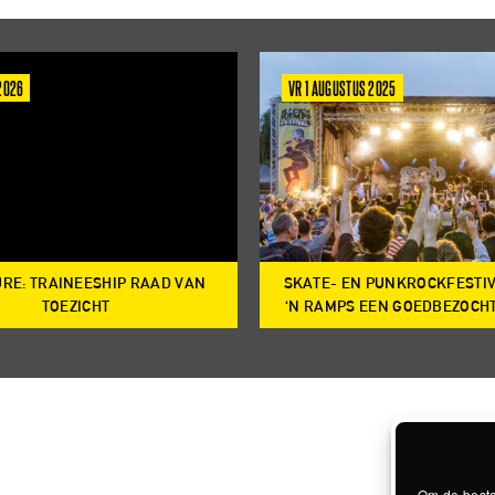
 2026
VR 1 AUGUSTUS 2025
RE: TRAINEESHIP RAAD VAN
SKATE- EN PUNKROCKFESTI
TOEZICHT
‘N RAMPS EEN GOEDBEZOCH
Om de beste