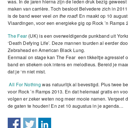
was. In de jaren hierna zijn de leden druk bezig geweest 
maken van carrière. Toch besloot Belvedere zich in 2011
is de band weer veel
on the road
! En maakt op 10 august
Vlaardingen, voor een energieke gig op Rock ’n Ramps 
The Fear
(UK) is een overweldigende punkband uit Yorksh
‘Death Defying Life’. Deze mannen tourden al eerder d
Zebrahead en American Black Lung.
Eenmaal on stage kan The Fear een tikkeltje agressief o
band en stiekem ook intens en melodieus. Bereid je maa
dat je ‘m niet mist.
All For Nothing
was natuurlijk al bevestigd. Plus twee bet
voor Rock ’n Ramps 2013. En dat helemaal gratis en voor 
volgen er zeker weten nog meer mooie namen. Vergeet 
de gaten te houden! En zet 10 augustus in je agenda…