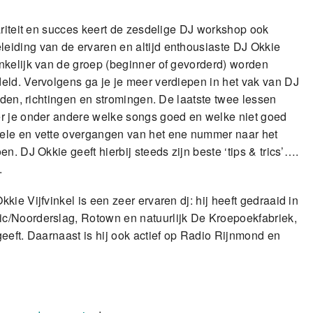
ariteit en succes keert de zesdelige DJ workshop ook
eiding van de ervaren en altijd enthousiaste DJ Okkie
nkelijk van de groep (beginner of gevorderd) worden
eld. Vervolgens ga je je meer verdiepen in het vak van DJ
eden, richtingen en stromingen. De laatste twee lessen
er je onder andere welke songs goed en welke niet goed
ele en vette overgangen van het ene nummer naar het
. DJ Okkie geeft hierbij steeds zijn beste ‘tips & trics’….
.
Okkie Vijfvinkel is een zeer ervaren dj: hij heeft gedraaid in
c/Noorderslag, Rotown en natuurlijk De Kroepoekfabriek,
eeft. Daarnaast is hij ook actief op Radio Rijnmond en