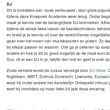
DJ
Dit is inmiddels een ‘oude vertrouwde’; door grote popul
tijdens deze Kroepoek Academie weer terug. Onder begel
maak je kennis met de belangrijkste DJ technieken. Afha
tijdens de eerste twee lessen de basistechnieken behand
en breid je je kennis uit over de verschillende mogelijkh
gaan over het mixen van muzieksoorten en platen. Zo le
bij elkaar passen en waarom. Ook ga je oefenen op soep
andere en hoe je dit zo goed mogelijk op de maat kunt doen
Dus, zit er een DJ in je, twijfel dan niet en geef je snel op
Zoals vermeld wordt de cursus verzorgd door
DJ Okkie
. 
Nighttown, WATT, Dolhuis Dordrecht, Lowlands, Eurosoni
waar hij onder andere het dansfestijn Onbeperkt inhoud g
teert hij inmiddels op maar liefst 20 jaar draai-ervaring.