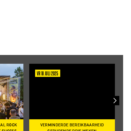
VR 18 JULI 2025
D
VAL ROCK
VERMINDERDE BEREIKBAARHEID
T