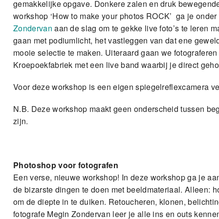
gemakkelijke opgave. Donkere zalen en druk bewegende 
workshop ‘How to make your photos ROCK’ ga je onder b
Zondervan
aan de slag om te gekke live foto’s te leren
gaan met podiumlicht, het vastleggen van dat ene gewe
mooie selectie te maken. Uiteraard gaan we fotograferen
Kroepoekfabriek met een live band waarbij je direct geholp
Voor deze workshop is een eigen spiegelreflexcamera ver
N.B. Deze workshop maakt geen onderscheid tussen begi
zijn.
Photoshop voor fotografen
Een verse, nieuwe workshop! In deze workshop ga je aan 
de bizarste dingen te doen met beeldmateriaal. Alleen: hoe
om de diepte in te duiken. Retoucheren, klonen, belichtin
fotografe Megin Zondervan leer je alle ins en outs kenn