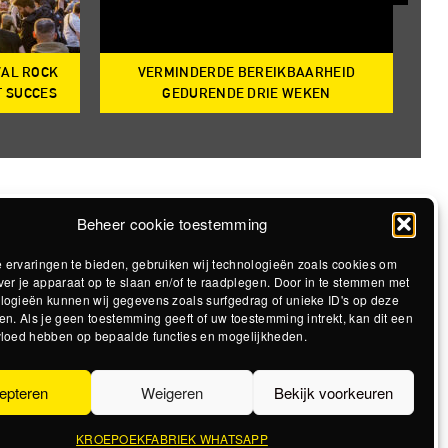
VAL ROCK
VERMINDERDE BEREIKBAARHEID
T
T SUCCES
GEDURENDE DRIE WEKEN
Beheer cookie toestemming
 ervaringen te bieden, gebruiken wij technologieën zoals cookies om
ver je apparaat op te slaan en/of te raadplegen. Door in te stemmen met
logieën kunnen wij gegevens zoals surfgedrag of unieke ID's op deze
en. Als je geen toestemming geeft of uw toestemming intrekt, kan dit een
vloed hebben op bepaalde functies en mogelijkheden.
epteren
Weigeren
Bekijk voorkeuren
KROEPOEKFABRIEK WHATSAPP