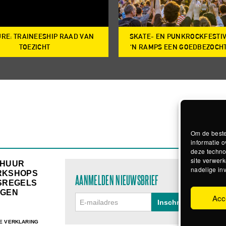
RE: TRAINEESHIP RAAD VAN
SKATE- EN PUNKROCKFESTI
TOEZICHT
‘N RAMPS EEN GOEDBEZOCH
Om de beste
informatie o
deze techno
site verwerk
RHUUR
nadelige in
RKSHOPS
AANMELDEN NIEUWSBRIEF
SREGELS
GEN
Acc
E VERKLARING